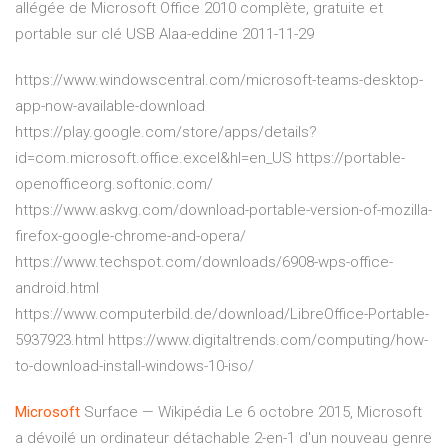
allégée de Microsoft Office 2010 complète, gratuite et
portable sur clé USB Alaa-eddine 2011-11-29
https://www.windowscentral.com/microsoft-teams-desktop-
app-now-available-download
https://play.google.com/store/apps/details?
id=com.microsoft.office.excel&hl=en_US https://portable-
openofficeorg.softonic.com/
https://www.askvg.com/download-portable-version-of-mozilla-
firefox-google-chrome-and-opera/
https://www.techspot.com/downloads/6908-wps-office-
android.html
https://www.computerbild.de/download/LibreOffice-Portable-
5937923.html https://www.digitaltrends.com/computing/how-
to-download-install-windows-10-iso/
Microsoft
Surface — Wikipédia
Le 6 octobre 2015, Microsoft
a dévoilé un ordinateur détachable 2-en-1 d'un nouveau genre