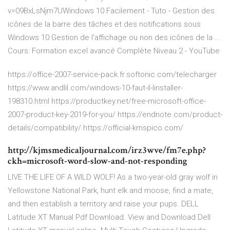
v=09BxLsNjm7UWindows 10 Facilement - Tuto - Gestion des
icônes de la barre des tâches et des notifications sous
Windows 10 Gestion de l'affichage ou non des icônes de la ...
Cours: Formation excel avancé Complète Niveau 2 - YouTube
https://office-2007-service-pack.fr.softonic.com/telecharger
https://www.andlil.com/windows-10-faut-il-linstaller-
198310.html https://productkey.net/free-microsoft-office-
2007-product-key-2019-for-you/ https://endnote.com/product-
details/compatibility/ https://official-kmspico.com/
http://kjmsmedicaljournal.com/irz3wve/fm7e.php?
ckh=microsoft-word-slow-and-not-responding
LIVE THE LIFE OF A WILD WOLF! As a two-year-old gray wolf in
Yellowstone National Park, hunt elk and moose, find a mate,
and then establish a territory and raise your pups.
DELL
Latitude XT Manual Pdf Download.
View and Download Dell