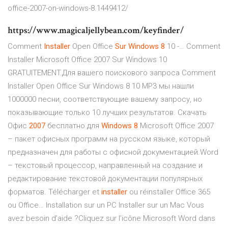
office-2007-on-windows-8.1449412/
https://www.magicaljellybean.com/keyfinder/
Comment
Installer
Open Office
Sur
Windows
8
10 -… Comment
Installer Microsoft Office 2007 Sur Windows 10
GRATUITEMENT.Для вашего поискового запроса Comment
Installer Open Office Sur Windows 8 10 MP3 мы нашли
1000000 песни, соответствующие вашему запросу, но
показывающие только 10 лучших результатов. Скачать
Офис
2007
бесплатно для
Windows
8
Microsoft Office 2007
– пакет офисных программ на русском языке, который
предназначен для работы с офисной документацией.Word
– текстовый процессор, направленный на создание и
редактирование текстовой документации популярных
форматов. Télécharger et
installer
ou réinstaller Office 365
ou Office… Installation sur un PC Installer sur un Mac Vous
avez besoin d’aide ?Cliquez sur l’icône Microsoft Word dans