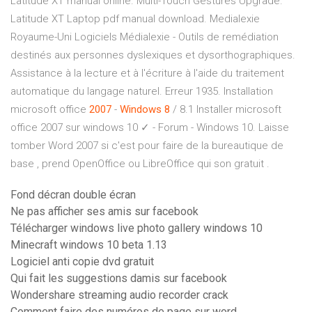
Latitude XT manual online. Multi-Touch Gestures Upgrade.
Latitude XT Laptop pdf manual download.
Medialexie
Royaume-Uni
Logiciels Médialexie - Outils de remédiation
destinés aux personnes dyslexiques et dysorthographiques.
Assistance à la lecture et à l'écriture à l'aide du traitement
automatique du langage naturel. Erreur 1935. Installation
microsoft office
2007
-
Windows
8
/ 8.1 Installer microsoft
office 2007 sur windows 10 ✓ - Forum - Windows 10. Laisse
tomber Word 2007 si c'est pour faire de la bureautique de
base , prend OpenOffice ou LibreOffice qui son gratuit .
Fond décran double écran
Ne pas afficher ses amis sur facebook
Télécharger windows live photo gallery windows 10
Minecraft windows 10 beta 1.13
Logiciel anti copie dvd gratuit
Qui fait les suggestions damis sur facebook
Wondershare streaming audio recorder crack
Comment faire des numéros de page sur word