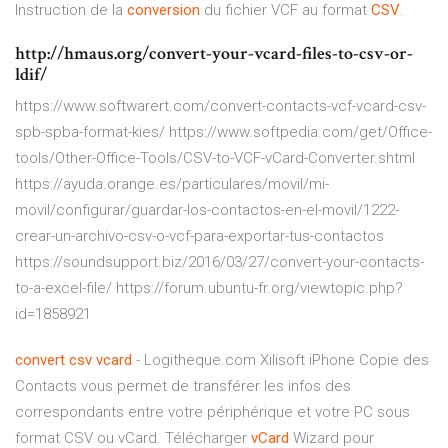
Instruction de la
conversion
du fichier VCF au format
CSV
.
http://hmaus.org/convert-your-vcard-files-to-csv-or-
ldif/
https://www.softwarert.com/convert-contacts-vcf-vcard-csv-
spb-spba-format-kies/ https://www.softpedia.com/get/Office-
tools/Other-Office-Tools/CSV-to-VCF-vCard-Converter.shtml
https://ayuda.orange.es/particulares/movil/mi-
movil/configurar/guardar-los-contactos-en-el-movil/1222-
crear-un-archivo-csv-o-vcf-para-exportar-tus-contactos
https://soundsupport.biz/2016/03/27/convert-your-contacts-
to-a-excel-file/ https://forum.ubuntu-fr.org/viewtopic.php?
id=1858921
convert
csv
vcard
- Logitheque.com Xilisoft iPhone Copie des
Contacts vous permet de transférer les infos des
correspondants entre votre périphérique et votre PC sous
format CSV ou vCard. Télécharger
vCard
Wizard pour