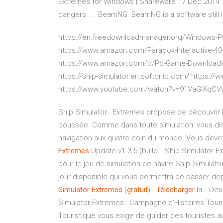
Extremes for Windows | Shareware 17 Dec 2014 ...
dangers. ... BeamNG. BeamNG is a software still in 
https://en.freedownloadmanager.org/Windows-PC
https://www.amazon.com/Paradox-Interactive-4
https://www.amazon.com/d/Pc-Game-Downloads
https://ship-simulator.en.softonic.com/ https:
https://www.youtube.com/watch?v=91VaGlXqCV
Ship Simulator : Extremes propose de découvrir l
poussée. Comme dans toute simulation, vous dis
navigation aux quatre coin du monde. Vous devez
Extremes
Update v1.3.5 (build… Ship Simulator 
pour le jeu de simulation de navire Ship Simulator
jour disponible qui vous permettra de passer depu
Simulator
Extremes
(
gratuit
) -
Télécharger
la… Deu
Simulator Extremes : Campagne d'Histoires Touri
Touristique vous exige de guider des touristes au