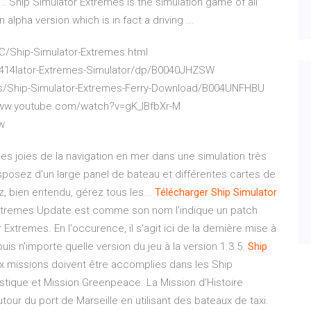
 Ship Simulator Extremes is the simulation game of all
alpha version which is in fact a driving ...
/Ship-Simulator-Extremes.html
0414lator-Extremes-Simulator/dp/B0040JHZSW
/Ship-Simulator-Extremes-Ferry-Download/B004UNFHBU
//www.youtube.com/watch?v=gK_IBfbXr-M
w
es joies de la navigation en mer dans une simulation très
posez d'un large panel de bateau et différentes cartes de
, bien entendu, gérez tous les...
Télécharger
Ship
Simulator
Extremes Update est comme son nom l’indique un patch
 Extremes. En l'occurence, il s'agit ici de la dernière mise à
is n'importe quelle version du jeu à la version 1.3.5.
Ship
x missions doivent être accomplies dans les Ship
stique et Mission Greenpeace. La Mission d'Histoire
tour du port de Marseille en utilisant des bateaux de taxi.