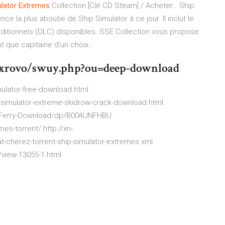
lator
Extremes
Collection [Clé CD Steam] / Acheter… Ship
ce la plus aboutie de Ship Simulator à ce jour. Il inclut le
dditionnels (DLC) disponibles. SSE Collection vous propose
t que capitaine d'un choix...
ar/xrovo/swuy.php?ou=deep-download
mulator-free-download.html
-simulator-extreme-skidrow-crack-download.html
s-Ferry-Download/dp/B004UNFHBU
es-torrent/ http://xn-
cherez-torrent-ship-simulator-extremes.xml
iew-13055-1.html