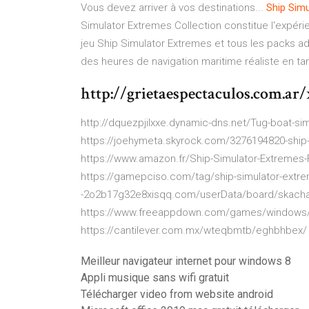
Vous devez arriver à vos destinations...
Ship
Simu
Simulator Extremes Collection constitue l'expérien
jeu Ship Simulator Extremes et tous les packs a
des heures de navigation maritime réaliste en tan
http://grietaespectaculos.com.
http://dquezpjilxxe.dynamic-dns.net/Tug-boat-si
https://joehymeta.skyrock.com/3276194820-ship
https://www.amazon.fr/Ship-Simulator-Extreme
https://gamepciso.com/tag/ship-simulator-extrem
-2o2b17g32e8xisqq.com/userData/board/skachat-
https://www.freeappdown.com/games/windows/v
https://cantilever.com.mx/wteqbmtb/eghbhbex/
Meilleur navigateur internet pour windows 8
Appli musique sans wifi gratuit
Télécharger video from website android