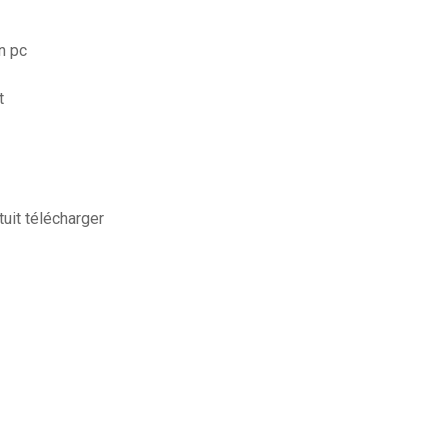
n pc
t
uit télécharger