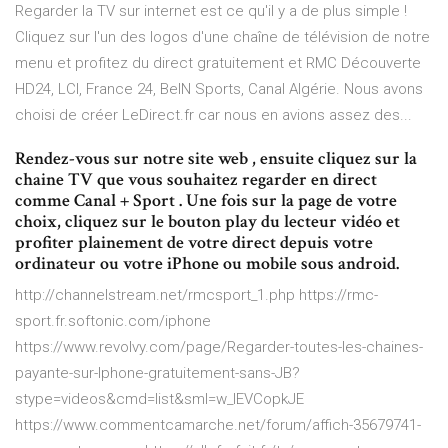
Regarder la TV sur internet est ce qu'il y a de plus simple !
Cliquez sur l'un des logos d'une chaîne de télévision de notre
menu et profitez du direct gratuitement et RMC Découverte
HD24, LCI, France 24, BeIN Sports, Canal Algérie. Nous avons
choisi de créer LeDirect.fr car nous en avions assez des...
Rendez-vous sur notre site web , ensuite cliquez sur la
chaine TV que vous souhaitez regarder en direct
comme Canal + Sport . Une fois sur la page de votre
choix, cliquez sur le bouton play du lecteur vidéo et
profiter plainement de votre direct depuis votre
ordinateur ou votre iPhone ou mobile sous android.
http://channelstream.net/rmcsport_1.php https://rmc-
sport.fr.softonic.com/iphone
https://www.revolvy.com/page/Regarder-toutes-les-chaines-
payante-sur-Iphone-gratuitement-sans-JB?
stype=videos&cmd=list&sml=w_IEVCopkJE
https://www.commentcamarche.net/forum/affich-35679741-