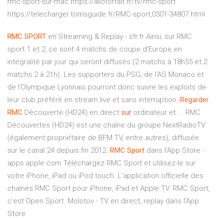
rmc-sport-sur-mac https://alloforfait.fr/tv/rmc-sport
https://telecharger.tomsguide.fr/RMC-sport,0301-34807.html
RMC
SPORT
en Streaming & Replay - sfr.fr Ainsi, sur RMC
sport 1 et 2, ce sont 4 matchs de coupe d'Europe en
intégralité par jour qui seront diffusés (2 matchs à 18h55 et 2
matchs 2 à 21h). Les supporters du PSG, de l'AS Monaco et
de l'Olympique Lyonnais pourront donc suivre les exploits de
leur club préféré en stream live et sans interruption.
Regarder
RMC
Découverte (HD24) en direct
sur
ordinateur et ... RMC
Découvertes (HD24) est une chaîne du groupe NextRadioTV
(également propriétaire de BFM TV, entre autres), diffusée
sur le canal 24 depuis fin 2012. ‎
RMC
Sport
dans l’App Store -
apps.apple.com Téléchargez RMC Sport et utilisez-le sur
votre iPhone, iPad ou iPod touch. ‎L’application officielle des
chaînes RMC Sport pour iPhone, iPad et Apple TV. RMC Sport,
c’est Open Sport. ‎Molotov - TV en direct, replay dans l’App
Store