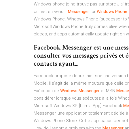
Windows phone je ne trouve pas sur store J'ai tr
qui est survenu...
Messenger
for
Windows
Phone
Windows Phone. Windows Phone (successor to W
MicrosoftWindows Phone truly comes alive when th
places, and apps automatically update right on y
Facebook Messenger est une messa
consulter vos messages privés et 
contacts ayant...
Facebook propose depuis hier soir une version
Mobile. Il s'agit de la même mouture que celle p
Exécution de
Windows
Messenger
et MSN
Messe
considérer lorsque vous exécutez à la fois Win
Microsoft Windows XP. [Lumia App] Facebook
Me
Messenger, une application totalement dédiée à 
Windows Phone Store. Cette application permet
How do I report a problem with the
Messenger
ap