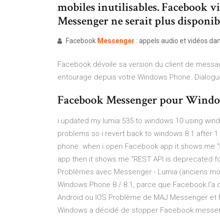
mobiles inutilisables. Facebook vi
Messenger ne serait plus disponib
Facebook
Messenger
: appels audio et vidéos dans 
Facebook dévoile sa version du client de mess
entourage depuis votre Windows Phone. Dialoguez d
Facebook Messenger pour Windo
i updated my lumia 535 to windows 10 using win
problems so i revert back to windows 8.1 after
phone. when i open Facebook app it shows me "so
app then it shows me "REST API is deprecated for
Problèmes avec Messenger - Lumia (anciens mod
Windows Phone 8 / 8.1, parce que Facebook l'a d
Android ou IOS Problème de MAJ Messenger et F
Windows a décidé de stopper Facebook messeng