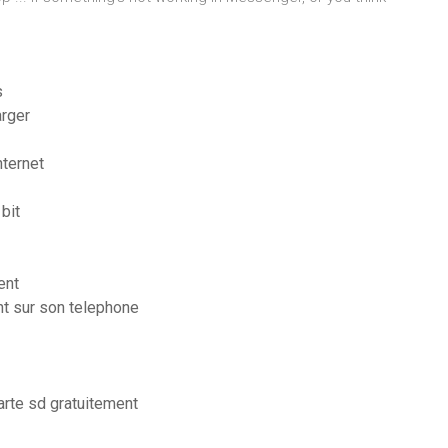
s
arger
nternet
bit
ent
t sur son telephone
rte sd gratuitement