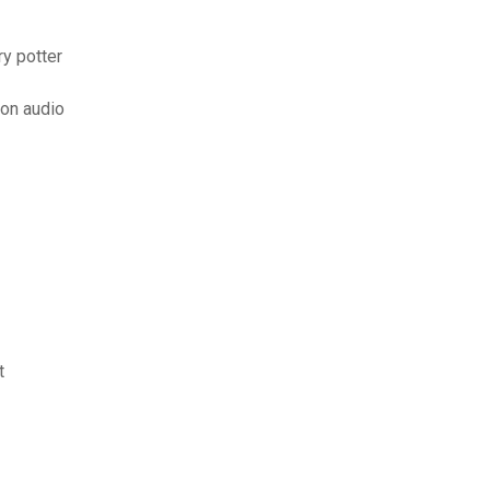
ry potter
ion audio
t