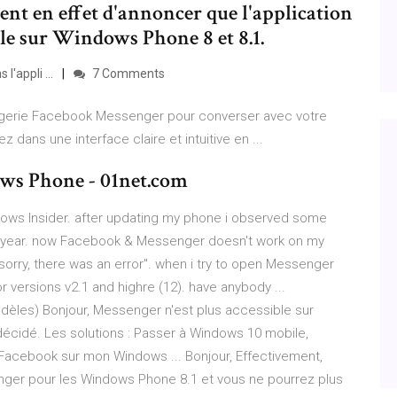
ent en effet d'annoncer que l'application
le sur Windows Phone 8 et 8.1.
l'appli ...
7 Comments
agerie Facebook Messenger pour converser avec votre
ans une interface claire et intuitive en ...
ws Phone - 01net.com
dows Insider. after updating my phone i observed some
 1 year. now Facebook & Messenger doesn't work on my
rry, there was an error". when i try to open Messenger
 versions v2.1 and highre (12). have anybody ...
èles) Bonjour, Messenger n'est plus accessible sur
écidé. Les solutions : Passer à Windows 10 mobile,
acebook sur mon Windows ... Bonjour, Effectivement,
er pour les Windows Phone 8.1 et vous ne pourrez plus