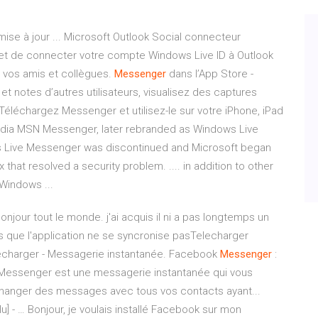
mise à jour ... Microsoft Outlook Social connecteur
t de connecter votre compte Windows Live ID à Outlook
vos amis et collègues. ‎
Messenger
dans l’App Store -
t notes d’autres utilisateurs, visualisez des captures
éléchargez Messenger et utilisez-le sur votre iPhone, iPad
edia MSN Messenger, later rebranded as Windows Live
ows Live Messenger was discontinued and Microsoft began
that resolved a security problem. .... in addition to other
Windows ...
jour tout le monde. j'ai acquis il ni a pas longtemps un
us que l'application ne se syncronise pasTelecharger
charger - Messagerie instantanée. Facebook
Messenger
:
essenger est une messagerie instantanée qui vous
hanger des messages avec tous vos contacts ayant...
u] - … Bonjour, je voulais installé Facebook sur mon