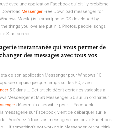
ouvé avec une application Facebook qui dit il y problème
| Download
Messenger
Free Download messenger for
indows Mobile) is a smartphone OS developed by
e things you love are put in it. Photos, people, songs,
our Start screen.
gerie instantanée qui vous permet de
échanger des messages avec tous vos
 bêta de son application Messenger pour Windows 10
roposée depuis quelque temps sur les PC, avec ...
nger
5.0 dans ... Cet article décrit certaines variables à
dows Messenger et MSN Messenger 5.0 sur un ordinateur
ssenger
désormais disponible pour ... Facebook
la messagerie sur Facebook, vient de débarquer sur le
 de : Accédez à tous vos messages sans ouvrir Facebook.
p ... If something's not working in Messenger, or you think