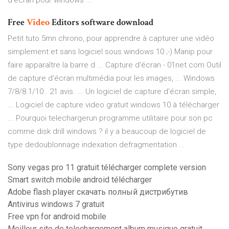
d'écran pour windows ...
Free
Video
Editors software download
Petit tuto 5mn chrono, pour apprendre à capturer une vidéo
simplement et sans logiciel sous windows 10 ;-) Manip pour
faire apparaître la barre d ... Capture d'écran - 01net.com Outil
de capture d'écran multimédia pour les images, ... Windows
7/8/8.1/10 . 21 avis. ... Un logiciel de capture d'écran simple,
... Logiciel de capture video gratuit windows 10 à télécharger
... Pourquoi telechargerun programme utilitaire pour son pc
comme disk drill windows ? il y a beaucoup de logiciel de
type dedoublonnage indexation defragmentation ...
Sony vegas pro 11 gratuit télécharger complete version
Smart switch mobile android télécharger
Adobe flash player скачать полный дистрибутив
Antivirus windows 7 gratuit
Free vpn for android mobile
Meilleur site de telechargement album musique gratuit