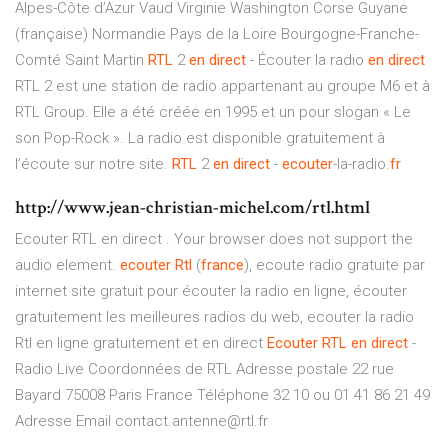
Alpes-Côte d’Azur Vaud Virginie Washington Corse Guyane
(française) Normandie Pays de la Loire Bourgogne-Franche-
Comté Saint Martin
RTL
2
en direct
- Écouter la radio
en direct
RTL 2 est une station de radio appartenant au groupe M6 et à
RTL Group. Elle a été créée en 1995 et un pour slogan « Le
son Pop-Rock ». La radio est disponible gratuitement à
l’écoute sur notre site.
RTL
2
en direct
-
ecouter
-la-radio.
fr
http://www.jean-christian-michel.com/rtl.html
Ecouter RTL en direct . Your browser does not support the
audio element.
ecouter
Rtl
(
france
), ecoute radio gratuite par
internet site gratuit pour écouter la radio en ligne, écouter
gratuitement les meilleures radios du web, ecouter la radio
Rtl en ligne gratuitement et en direct
Ecouter
RTL
en direct
-
Radio Live Coordonnées de RTL Adresse postale 22 rue
Bayard 75008 Paris France Téléphone 32 10 ou 01 41 86 21 49
Adresse Email contact.antenne@rtl.fr